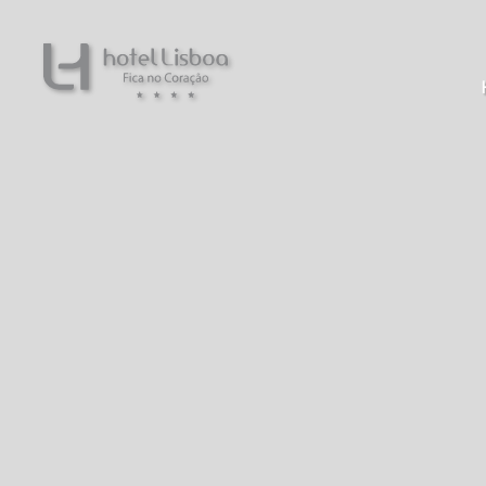
Hotel Lisboa em Lisboa. Site Oficial