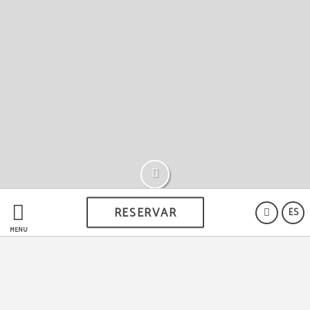
RESERVAR
ES
MENÚ
Hotel Lisboa
Junto a la Avenida da Liberdade y a 300 metros de la