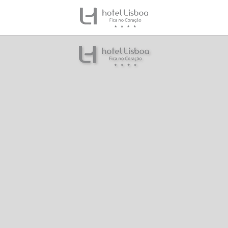
Hotel Lisboa en Lisboa. Web Oficial