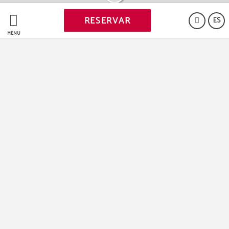
RESERVAR
ES
MENÚ
PROMOCIONES
[{"url":"https:\/\/synergy.booking-